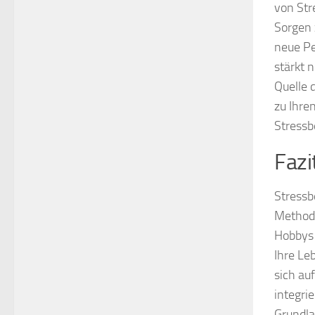
von Str
Sorgen 
neue Pe
stärkt 
Quelle 
zu Ihren
Stressb
Fazi
Stressb
Method
Hobbys 
Ihre Le
sich au
integri
Grundla