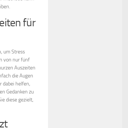
iben.
iten für
n, um Stress
n von nur fünf
 kurzen Auszeiten
nfach die Augen
 dabei helfen,
igen Gedanken zu
e diese gezielt,
zt