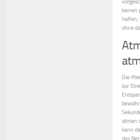
vorgesc
keinen 
helfen,
ohne da
Atme
atm
Die Ate
zur Str
Entspan
bewährt
Sekunde
atmen d
kann da
das Ner