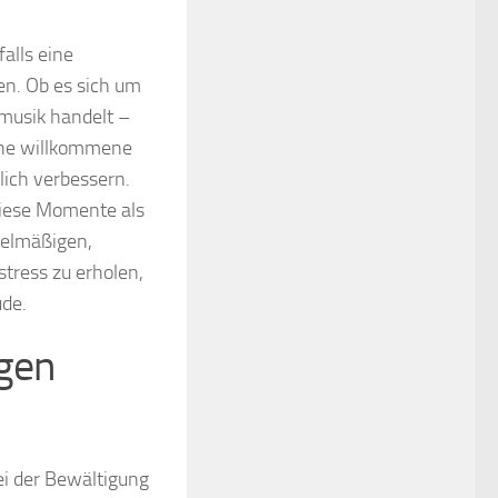
alls eine
en. Ob es sich um
smusik handelt –
eine willkommene
ich verbessern.
diese Momente als
egelmäßigen,
stress zu erholen,
ude.
ngen
ei der Bewältigung