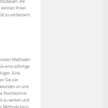
abzubauen, die
n können Ihnen
tät zu verbessern,
ktivsten Methoden
e eine sofortige
uhigen. Eine
n Sie vier
 Sekunden an und
se Atemtechnik
ck zu senken und
er Methode kann