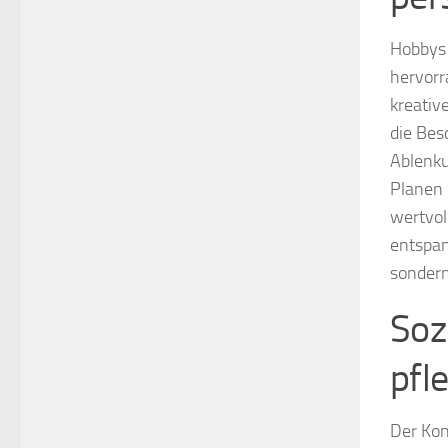
Hobbys 
hervorr
kreativ
die Bes
Ablenku
Planen 
wertvol
entspan
sondern
Soz
pfl
Der Kon