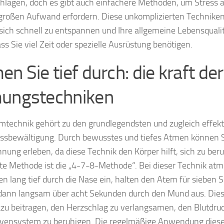
hlagen, doch es gibt auch einfachere Methoden, um Stress 
großen Aufwand erfordern. Diese unkomplizierten Technike
 sich schnell zu entspannen und Ihre allgemeine Lebensquali
ss Sie viel Zeit oder spezielle Ausrüstung benötigen.
n Sie tief durch: die kraft der
ungstechniken
mtechnik gehört zu den grundlegendsten und zugleich effe
essbewältigung. Durch bewusstes und tiefes Atmen können Si
nung erleben, da diese Technik den Körper hilft, sich zu ber
e Methode ist die „4-7-8-Methode“. Bei dieser Technik atme
n lang tief durch die Nase ein, halten den Atem für sieben
ann langsam über acht Sekunden durch den Mund aus. Die
zu beitragen, den Herzschlag zu verlangsamen, den Blutdru
vensystem zu beruhigen. Die regelmäßige Anwendung dies