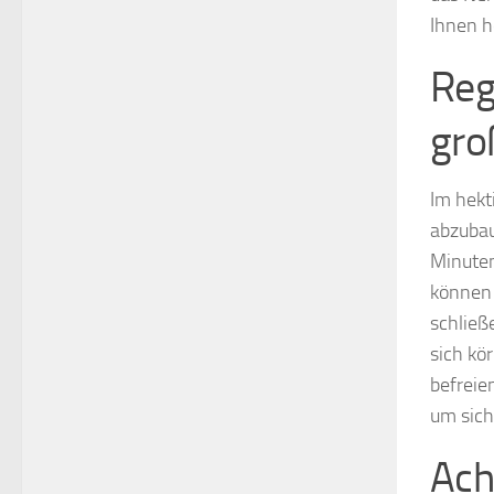
Ihnen h
Reg
gro
Im hekt
abzubau
Minuten
können 
schließ
sich kö
befreie
um sich
Ach