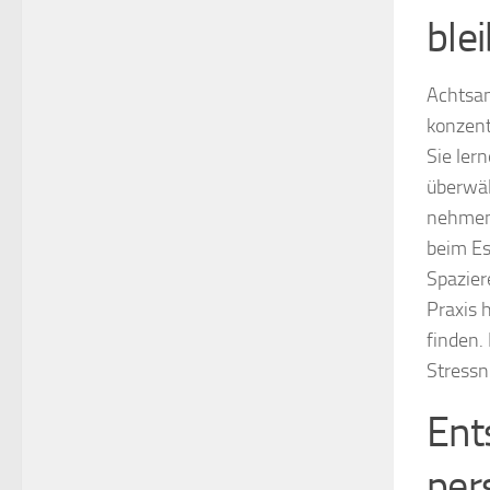
ble
Achtsam
konzent
Sie ler
überwäl
nehmen
beim Es
Spazier
Praxis 
finden.
Stressn
Ent
per