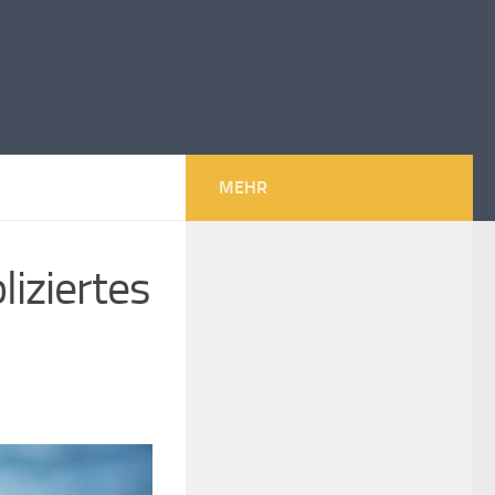
MEHR
iziertes