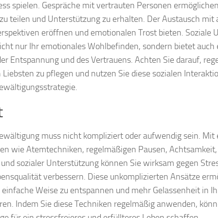
ess spielen. Gespräche mit vertrauten Personen ermöglichen 
zu teilen und Unterstützung zu erhalten. Der Austausch mit
rspektiven eröffnen und emotionalen Trost bieten. Soziale 
nicht nur Ihr emotionales Wohlbefinden, sondern bietet auch 
der Entspannung und des Vertrauens. Achten Sie darauf, re
 Liebsten zu pflegen und nutzen Sie diese sozialen Interaktio
ewältigungsstrategie.
t
ewältigung muss nicht kompliziert oder aufwendig sein. Mit
en wie Atemtechniken, regelmäßigen Pausen, Achtsamkeit
und sozialer Unterstützung können Sie wirksam gegen Stre
bensqualität verbessern. Diese unkomplizierten Ansätze erm
f einfache Weise zu entspannen und mehr Gelassenheit in Ihr
eren. Indem Sie diese Techniken regelmäßig anwenden, könne
ge für ein stressfreieres und erfüllteres Leben schaffen.