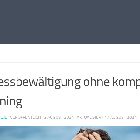
essbewältigung ohne kompl
ining
ALIE
· VERÖFFENTLICHT
3 AUGUST 2024
· AKTUALISIERT
17 AUGUST 2024